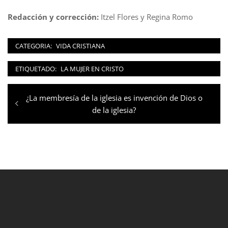
Redacción y corrección:
Itzel Flores y Regina Romo
CATEGORIA:
VIDA CRISTIANA
ETIQUETADO:
LA MUJER EN CRISTO
Navegación
Entrada
¿La membresía de la iglesia es invención de Dios o
de
anterior:
de la iglesia?
entradas