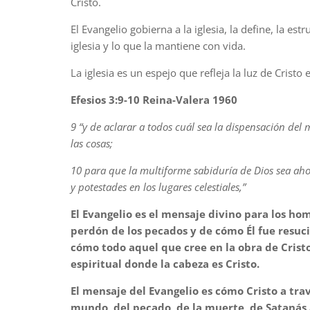
Cristo.
El Evangelio gobierna a la iglesia, la define, la estr
iglesia y lo que la mantiene con vida.
La iglesia es un espejo que refleja la luz de Cristo 
Efesios 3:9-10 Reina-Valera 1960
9 “y de aclarar a todos cuál sea la dispensación del 
las cosas;
10 para que la multiforme sabiduría de Dios sea aho
y potestades en los lugares celestiales,”
El Evangelio es el mensaje divino para los ho
perdón de los pecados y de cómo Él fue resuci
cómo todo aquel que cree en la obra de Crist
espiritual donde la cabeza es Cristo.
El mensaje del Evangelio es cómo Cristo a trav
mundo, del pecado, de la muerte, de Satanás 