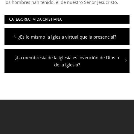
los hombres han tenido, el de nuestro Señor Jesucristo.
CATEGORIA:
VIDA CRISTIANA
Navegación
Entrada
¿Es lo mismo la Iglesia virtual que la presencial?
de
anterior:
entradas
Entrada
¿La membresía de la iglesia es invención de Dios o
siguiente:
de la iglesia?