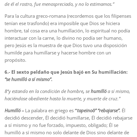
de él el rostro, fue menospreciado, y no lo estimamos.”
Para la cultura greco-romana (recordemos que los filipenses
tenían ese trasfondo) era imposible que Dios se hiciera
hombre, tal cosa era una humillación, lo espiritual no podía
interactuar con la carne, lo divino no podía ser humano,
pero Jesús es la muestra de que Dios tuvo una disposición
humilde para humillarse y hacerse hombre con un
propósito.
6.- El sexto peldaño que Jesús bajó en Su humillación:
“se humilló a sí mismo”
.
8
“y estando en la condición de hombre
,
se
humilló
a sí mismo,
haciéndose obediente hasta la muerte, y muerte de cruz.”
Humilló –
La palabra en griego es
“
tapeinoô”
“rebajarse”.
Él
decidió descender, Él decidió humillarse, Él decidió rebajarse
a sí mismo y no fue forzado, impuesto, obligado; Él se
humilló a sí mismo no solo delante de Dios sino delante de