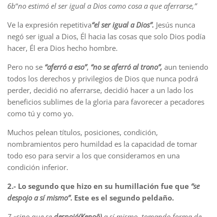
6b
“
no estimó el ser igual a Dios como cosa a que aferrarse,”
Ve la expresión repetitiva
“el ser igual a Dios”.
Jesús nunca
negó ser igual a Dios, Él hacia las cosas que solo Dios podía
hacer, Él era Dios hecho hombre.
Pero no se
“aferró a eso”
,
“no se aferró al trono”,
aun teniendo
todos los derechos y privilegios de Dios que nunca podrá
perder, decidió no aferrarse, decidió hacer a un lado los
beneficios sublimes de la gloria para favorecer a pecadores
como tú y como yo.
Muchos pelean títulos, posiciones, condición,
nombramientos pero humildad es la capacidad de tomar
todo eso para servir a los que consideramos en una
condición inferior.
2.- Lo segundo que hizo en su humillación fue que
“se
despojo a sí mismo”
. Este es el segundo peldaño.
7 «sino que se
despojó
(Kenoô)
a sí mismo, tomando forma de